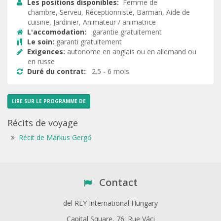
Les positions disponibles:
Femme de

chambre, Serveu, Réceptionniste, Barman, Aide de
cuisine, Jardinier, Animateur / animatrice
L'accomodation:
garantie gratuitement

Le soin:
garanti gratuitement

Exigences:
autonome en anglais ou en allemand ou

en russe
Duré du contrat:
2.5 - 6 mois

LIRE SUR LE PROGRAMME DE
Récits de voyage
Récit de Márkus Gergő
Contact
del REY International Hungary
Capital Square, 76. Rue Váci