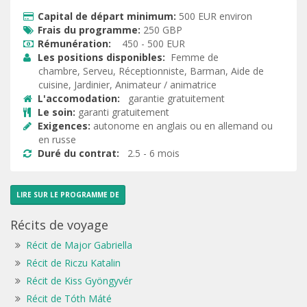
Capital de départ minimum:
500 EUR environ

Frais du programme:
250 GBP

Rémunération:
450 - 500 EUR

Les positions disponibles:
Femme de

chambre, Serveu, Réceptionniste, Barman, Aide de
cuisine, Jardinier, Animateur / animatrice
L'accomodation:
garantie gratuitement

Le soin:
garanti gratuitement

Exigences:
autonome en anglais ou en allemand ou

en russe
Duré du contrat:
2.5 - 6 mois

LIRE SUR LE PROGRAMME DE
Récits de voyage
Récit de Major Gabriella
Récit de Riczu Katalin
Récit de Kiss Gyöngyvér
Récit de Tóth Máté