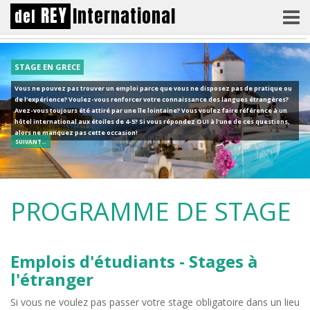
REY
International
del
STAGE EN GRECE
Vous ne pouvez pas trouver un emploi parce que vous ne disposez pas de pratique ou
de l'expérience? Voulez-vous renforcer votre connaissance des langues étrangères?
Avez-vous toujours été attiré par une île lointaine? Vous voulez faire référence à un
hôtel international aux étoiles de 4-5? Si vous répondez OUI à l'une de ces questions,
alors ne manquez pas cette occasion!
SUIVANT…
}
PROGRAMME DE STAGE
Emplois d'étudiants - Stages à
l'étranger
Si vous ne voulez pas passer votre stage obligatoire dans un lieu